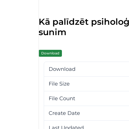
Kā palīdzēt psihol
sunim
Download
Download
File Size
File Count
Create Date
Last Updated